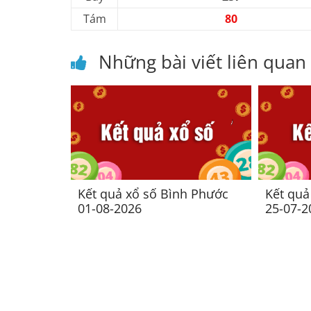
Tám
80
Những bài viết liên quan
Kết quả xổ số Bình Phước
Kết quả
01-08-2026
25-07-2