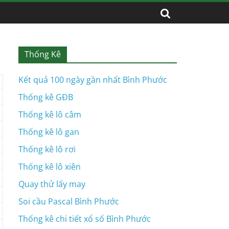
Thống Kê
Kết quả 100 ngày gần nhất Bình Phước
Thống kê GĐB
Thống kê lô câm
Thống kê lô gan
Thống kê lô rơi
Thống kê lô xiên
Quay thử lấy may
Soi cầu Pascal Bình Phước
Thống kê chi tiết xổ số Bình Phước