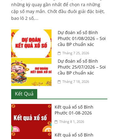
những kỳ quay gần nhất để chọn ra những
cặp số may mắn. Chốt đầu đuôi giải đặc biệt,
bao lô 2 số,...
Dự đoán xổ số Bình
Phước 01/08/2026 – Soi
cầu BP chuẩn xác
Tháng 7 25, 2026
Dự đoán xổ số Bình
Phước 25/07/2026 – Soi
cầu BP chuẩn xác
Tháng 7 18, 2026
Kết Quả
Kết quả xổ số Bình
Phước 01-08-2026
Tháng 8 1, 2026
Kết quả xổ số Bình