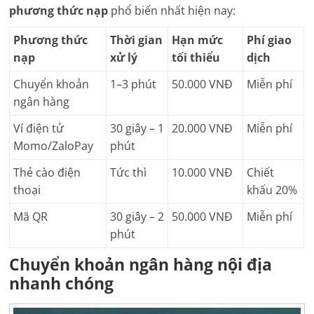
phương thức nạp
phổ biến nhất hiện nay:
Phương thức
Thời gian
Hạn mức
Phí giao
nạp
xử lý
tối thiểu
dịch
Chuyển khoản
1–3 phút
50.000 VNĐ
Miễn phí
ngân hàng
Ví điện tử
30 giây – 1
20.000 VNĐ
Miễn phí
Momo/ZaloPay
phút
Thẻ cào điện
Tức thì
10.000 VNĐ
Chiết
thoại
khấu 20%
Mã QR
30 giây – 2
50.000 VNĐ
Miễn phí
phút
Chuyển khoản ngân hàng nội địa
nhanh chóng