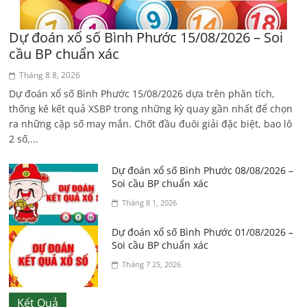
Dự đoán xổ số Bình Phước 15/08/2026 – Soi
cầu BP chuẩn xác
Tháng 8 8, 2026
Dự đoán xổ số Bình Phước 15/08/2026 dựa trên phân tích,
thống kê kết quả XSBP trong những kỳ quay gần nhất để chọn
ra những cặp số may mắn. Chốt đầu đuôi giải đặc biệt, bao lô
2 số,...
Dự đoán xổ số Bình Phước 08/08/2026 –
Soi cầu BP chuẩn xác
Tháng 8 1, 2026
Dự đoán xổ số Bình Phước 01/08/2026 –
Soi cầu BP chuẩn xác
Tháng 7 25, 2026
Kết Quả