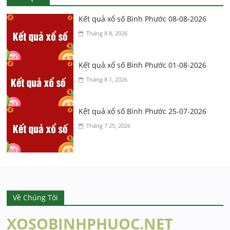
Kết quả xổ số Bình Phước 08-08-2026
Tháng 8 8, 2026
Kết quả xổ số Bình Phước 01-08-2026
Tháng 8 1, 2026
Kết quả xổ số Bình Phước 25-07-2026
Tháng 7 25, 2026
Về Chúng Tôi
XOSOBINHPHUOC.NET