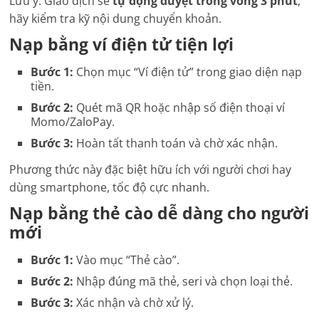
Lưu ý: Giao dịch sẽ
tự động duyệt trong vòng 3 phút
,
hãy kiểm tra kỹ nội dung chuyển khoản.
Nạp bằng ví điện tử tiện lợi
Bước 1:
Chọn mục “Ví điện tử” trong giao diện nạp
tiền.
Bước 2:
Quét mã QR hoặc nhập số điện thoại ví
Momo/ZaloPay.
Bước 3:
Hoàn tất thanh toán và chờ xác nhận.
Phương thức này đặc biệt hữu ích với người chơi hay
dùng smartphone, tốc độ cực nhanh.
Nạp bằng thẻ cào dễ dàng cho người
mới
Bước 1:
Vào mục “Thẻ cào”.
Bước 2:
Nhập đúng mã thẻ, seri và chọn loại thẻ.
Bước 3:
Xác nhận và chờ xử lý.