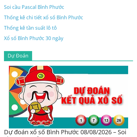
Soi cầu Pascal Bình Phước
Thống kê chi tiết xổ số Bình Phước
Thống kê tần suất lô tô
Xổ số Bình Phước 30 ngày
Dự Đoán
Dự đoán xổ số Bình Phước 08/08/2026 – Soi