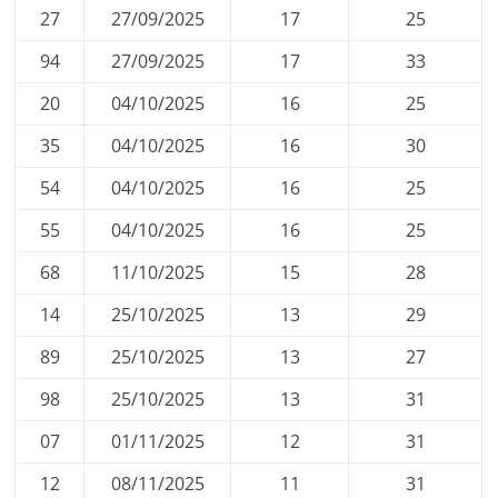
27
27/09/2025
17
25
94
27/09/2025
17
33
20
04/10/2025
16
25
35
04/10/2025
16
30
54
04/10/2025
16
25
55
04/10/2025
16
25
68
11/10/2025
15
28
14
25/10/2025
13
29
89
25/10/2025
13
27
98
25/10/2025
13
31
07
01/11/2025
12
31
12
08/11/2025
11
31