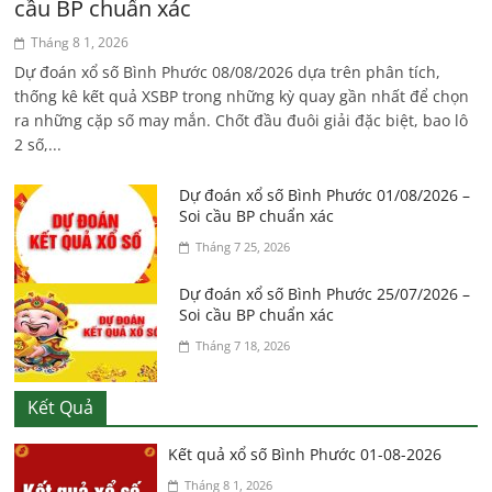
cầu BP chuẩn xác
Tháng 8 1, 2026
Dự đoán xổ số Bình Phước 08/08/2026 dựa trên phân tích,
thống kê kết quả XSBP trong những kỳ quay gần nhất để chọn
ra những cặp số may mắn. Chốt đầu đuôi giải đặc biệt, bao lô
2 số,...
Dự đoán xổ số Bình Phước 01/08/2026 –
Soi cầu BP chuẩn xác
Tháng 7 25, 2026
Dự đoán xổ số Bình Phước 25/07/2026 –
Soi cầu BP chuẩn xác
Tháng 7 18, 2026
Kết Quả
Kết quả xổ số Bình Phước 01-08-2026
Tháng 8 1, 2026