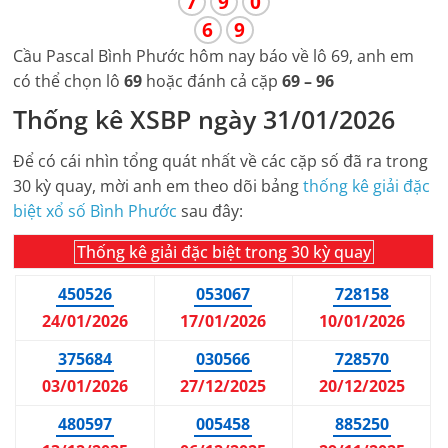
7
9
0
6
9
Cầu Pascal
Bình Phước
hôm nay báo về lô 69, anh em
có thể chọn lô
69
hoặc đánh cả cặp
69 – 96
Thống kê
XSBP
ngày
31/01/2026
Để có cái nhìn tổng quát nhất về các cặp số đã ra trong
30 kỳ quay, mời anh em theo dõi bảng
thống kê giải đặc
biệt xổ số
Bình Phước
sau đây:
Thống kê giải đặc biệt trong 30 kỳ quay
450526
053067
728158
24/01/2026
17/01/2026
10/01/2026
375684
030566
728570
03/01/2026
27/12/2025
20/12/2025
480597
005458
885250