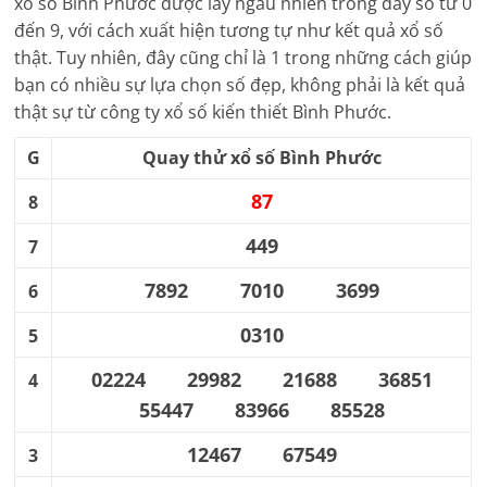
xổ số
Bình Phước
được lấy ngẫu nhiên trong dãy số từ 0
đến 9, với cách xuất hiện tương tự như kết quả xổ số
thật. Tuy nhiên, đây cũng chỉ là 1 trong những cách giúp
bạn có nhiều sự lựa chọn số đẹp, không phải là kết quả
thật sự từ công ty xổ số kiến thiết
Bình Phước
.
G
Quay thử xổ số
Bình Phước
87
8
449
7
7892
7010
3699
6
0310
5
02224
29982
21688
36851
4
55447
83966
85528
12467
67549
3