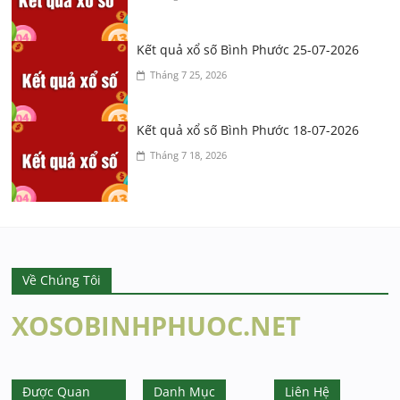
Kết quả xổ số Bình Phước 25-07-2026
Tháng 7 25, 2026
Kết quả xổ số Bình Phước 18-07-2026
Tháng 7 18, 2026
Về Chúng Tôi
XOSOBINHPHUOC.NET
Được Quan
Danh Mục
Liên Hệ