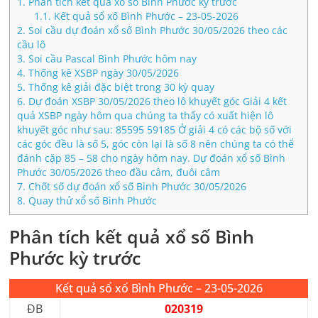
1.
Phân tích kết quả xổ số Bình Phước kỳ trước
1.1.
Kết quả sổ xố Bình Phước – 23-05-2026
2.
Soi cầu dự đoán xổ số Bình Phước 30/05/2026 theo các
cầu lô
3.
Soi cầu Pascal Bình Phước hôm nay
4.
Thống kê XSBP ngày 30/05/2026
5.
Thống kê giải đặc biệt trong 30 kỳ quay
6.
Dự đoán XSBP 30/05/2026 theo lô khuyết góc Giải 4 kết
quả XSBP ngày hôm qua chúng ta thấy có xuất hiện lô
khuyết góc như sau: 85595 59185 Ở giải 4 có các bộ số với
các góc đều là số 5, góc còn lại là số 8 nên chúng ta có thể
đánh cặp 85 – 58 cho ngày hôm nay. Dự đoán xổ số Bình
Phước 30/05/2026 theo đầu câm, đuôi câm
7.
Chốt số dự đoán xổ số Bình Phước 30/05/2026
8.
Quay thử xổ số Bình Phước
Phân tích kết quả xổ số
Bình
Phước
kỳ trước
Kết quả sổ xố
Bình Phước
– 23-05-2026
ĐB
020319