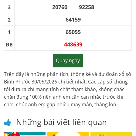
20760
92258
3
64159
2
65055
1
448639
ĐB
Quay ngay
Trên đây là những phân tích, thống kê và dự đoán xổ số
Bình Phước
30/05/2026
chi tiết nhất. Các cặp số chúng
tôi đưa ra chỉ mang tính chất tham khảo, không chắc
chắn đúng 100% nên anh em cần cân nhắc trước khi
chơi, chúc anh em gặp nhiều may mắn, thắng lớn.
Những bài viết liên quan