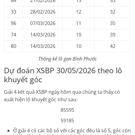
84
21/02/2026
13
53
33
28/02/2026
12
32
96
07/03/2026
11
35
74
14/03/2026
10
39
80
14/03/2026
10
42
Thống kê lô gan
Bình Phước
Dự đoán
XSBP
30/05/2026 theo lô
khuyết góc
Giải 4 kết quả
XSBP
ngày hôm qua chúng ta thấy có
xuất hiện lô khuyết góc như sau:
85595
59185
Ở giải 4 có các bộ số với các góc đều là số 5, góc còn