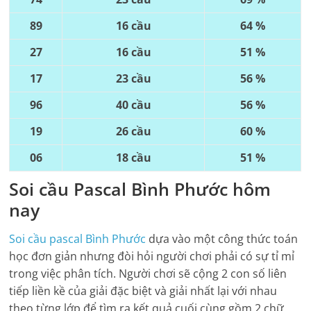
89
16 cầu
64 %
27
16 cầu
51 %
17
23 cầu
56 %
96
40 cầu
56 %
19
26 cầu
60 %
06
18 cầu
51 %
Soi cầu Pascal
Bình Phước
hôm
nay
Soi cầu pascal
Bình Phước
dựa vào một công thức toán
học đơn giản nhưng đòi hỏi người chơi phải có sự tỉ mỉ
trong việc phân tích. Người chơi sẽ cộng 2 con số liên
tiếp liền kề của giải đặc biệt và giải nhất lại với nhau
theo từng lớp để tìm ra kết quả cuối cùng gồm 2 chữ