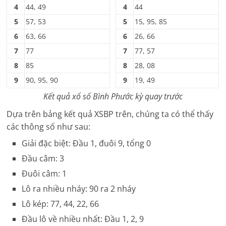
4
44, 49
4
44
5
57, 53
5
15, 95, 85
6
63, 66
6
26, 66
7
77
7
77, 57
8
85
8
28, 08
9
90, 95, 90
9
19, 49
Kết quả xổ số
Bình Phước
kỳ quay trước
Dựa trên bảng kết quả
XSBP
trên, chúng ta có thể thấy
các thông số như sau:
Giải đặc biệt: Đầu 1, đuôi 9, tổng 0
Đầu câm: 3
Đuôi câm: 1
Lô ra nhiều nháy: 90 ra 2 nháy
Lô kép: 77, 44, 22, 66
Đầu lô về nhiều nhất: Đầu 1, 2, 9