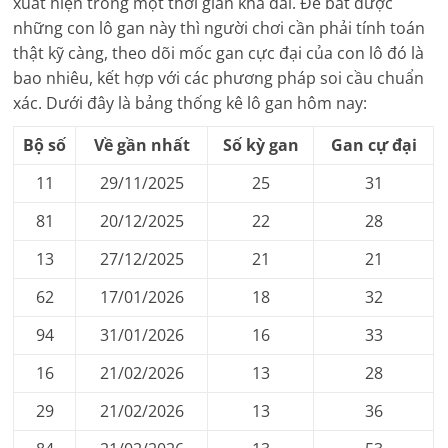
xuất hiện trong một thời gian khá dài. Để bắt được
những con lô gan này thì người chơi cần phải tính toán
thật kỹ càng, theo dõi mốc gan cực đại của con lô đó là
bao nhiêu, kết hợp với các phương pháp soi cầu chuẩn
xác. Dưới đây là bảng thống kê lô gan hôm nay:
Bộ số
Về gần nhất
Số kỳ gan
Gan cự đại
11
29/11/2025
25
31
81
20/12/2025
22
28
13
27/12/2025
21
21
62
17/01/2026
18
32
94
31/01/2026
16
33
16
21/02/2026
13
28
29
21/02/2026
13
36