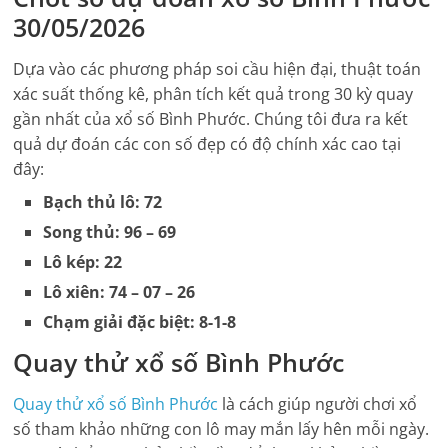
30/05/2026
Dựa vào các phương pháp soi cầu hiện đại, thuật toán
xác suất thống kê, phân tích kết quả trong 30 kỳ quay
gần nhất của xổ số
Bình Phước
. Chúng tôi đưa ra kết
quả dự đoán các con số đẹp có độ chính xác cao tại
đây:
Bạch thủ lô: 72
Song thủ: 96 – 69
Lô kép: 22
Lô xiên: 74 – 07 – 26
Chạm giải đặc biệt: 8-1-8
Quay thử xổ số
Bình Phước
Quay thử xổ số
Bình Phước
là cách giúp người chơi xổ
số tham khảo những con lô may mắn lấy hên mỗi ngày.