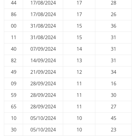
44
17/08/2024
17
28
86
17/08/2024
17
26
00
31/08/2024
15
36
11
31/08/2024
15
31
40
07/09/2024
14
31
82
14/09/2024
13
31
49
21/09/2024
12
34
09
28/09/2024
11
16
59
28/09/2024
11
30
65
28/09/2024
11
27
10
05/10/2024
10
45
30
05/10/2024
10
23