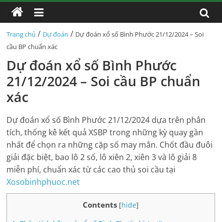
/
/
Trang chủ
Dự đoán
Dự đoán xổ số Bình Phước 21/12/2024 – Soi
cầu BP chuẩn xác
Dự đoán xổ số Bình Phước
21/12/2024 – Soi cầu BP chuẩn
xác
Dự đoán xổ số
Bình Phước
21/12/2024
dựa trên phân
tích, thống kê kết quả
XSBP
trong những kỳ quay gần
nhất để chọn ra những cặp số may mắn. Chốt đầu đuôi
giải đặc biệt, bao lô 2 số, lô xiên 2, xiên 3 và lô giải 8
miễn phí, chuẩn xác từ các cao thủ soi cầu tại
Xosobinhphuoc.net
Contents
[
hide
]