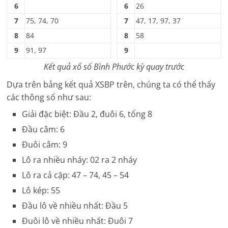
6
6
26
7
75, 74, 70
7
47, 17, 97, 37
8
84
8
58
9
91, 97
9
Kết quả xổ số
Bình Phước
kỳ quay trước
Dựa trên bảng kết quả
XSBP
trên, chúng ta có thể thấy
các thông số như sau:
Giải đặc biệt: Đầu 2, đuôi 6, tổng 8
Đầu câm: 6
Đuôi câm: 9
Lô ra nhiều nháy: 02 ra 2 nháy
Lô ra cả cặp: 47 – 74, 45 – 54
Lô kép: 55
Đầu lô về nhiều nhất: Đầu 5
Đuôi lô về nhiều nhất: Đuôi 7