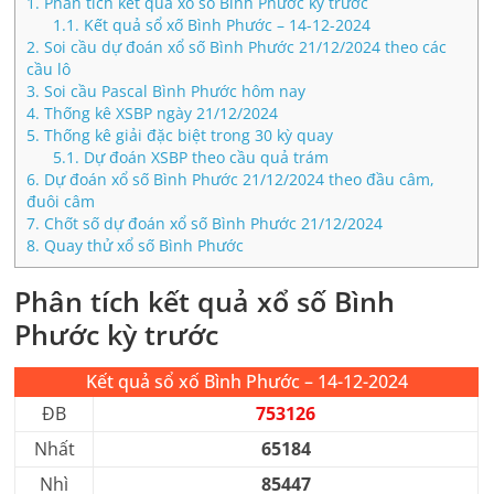
1.
Phân tích kết quả xổ số Bình Phước kỳ trước
1.1.
Kết quả sổ xố Bình Phước – 14-12-2024
2.
Soi cầu dự đoán xổ số Bình Phước 21/12/2024 theo các
cầu lô
3.
Soi cầu Pascal Bình Phước hôm nay
4.
Thống kê XSBP ngày 21/12/2024
5.
Thống kê giải đặc biệt trong 30 kỳ quay
5.1.
Dự đoán XSBP theo cầu quả trám
6.
Dự đoán xổ số Bình Phước 21/12/2024 theo đầu câm,
đuôi câm
7.
Chốt số dự đoán xổ số Bình Phước 21/12/2024
8.
Quay thử xổ số Bình Phước
Phân tích kết quả xổ số
Bình
Phước
kỳ trước
Kết quả sổ xố
Bình Phước
– 14-12-2024
ĐB
753126
Nhất
65184
Nhì
85447