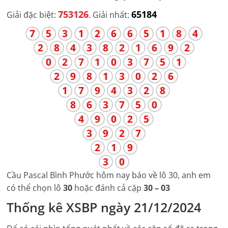
753126
65184
Giải đặc biệt:
. Giải nhất:
7
5
3
1
2
6
6
5
1
8
4
2
8
4
3
8
2
1
6
9
2
0
2
7
1
0
3
7
5
1
2
9
8
1
3
0
2
6
1
7
9
4
3
2
8
8
6
3
7
5
0
4
9
0
2
5
3
9
2
7
2
1
9
3
0
Cầu Pascal
Bình Phước
hôm nay báo về lô 30, anh em
có thể chọn lô
30
hoặc đánh cả cặp
30 – 03
Thống kê
XSBP
ngày
21/12/2024