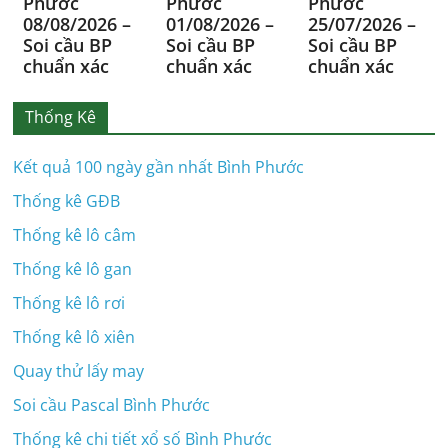
Phước
Phước
Phước
08/08/2026 –
01/08/2026 –
25/07/2026 –
Soi cầu BP
Soi cầu BP
Soi cầu BP
chuẩn xác
chuẩn xác
chuẩn xác
Thống Kê
Kết quả 100 ngày gần nhất Bình Phước
Thống kê GĐB
Thống kê lô câm
Thống kê lô gan
Thống kê lô rơi
Thống kê lô xiên
Quay thử lấy may
Soi cầu Pascal Bình Phước
Thống kê chi tiết xổ số Bình Phước