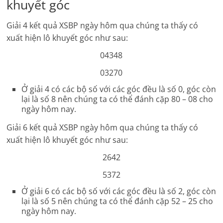
khuyết góc
Giải 4 kết quả
XSBP
ngày hôm qua chúng ta thấy có
xuất hiện lô khuyết góc như sau:
04348
03270
Ở giải 4 có các bộ số với các góc đều là số 0, góc còn
lại là số 8 nên chúng ta có thể đánh cặp 80 – 08 cho
ngày hôm nay.
Giải 6 kết quả
XSBP
ngày hôm qua chúng ta thấy có
xuất hiện lô khuyết góc như sau:
2642
5372
Ở giải 6 có các bộ số với các góc đều là số 2, góc còn
lại là số 5 nên chúng ta có thể đánh cặp 52 – 25 cho
ngày hôm nay.