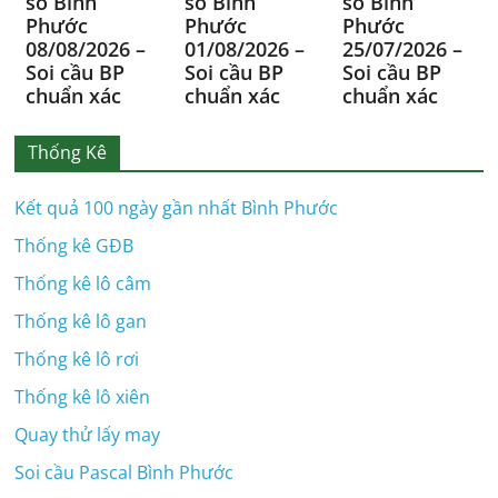
số Bình
số Bình
số Bình
Phước
Phước
Phước
08/08/2026 –
01/08/2026 –
25/07/2026 –
Soi cầu BP
Soi cầu BP
Soi cầu BP
chuẩn xác
chuẩn xác
chuẩn xác
Thống Kê
Kết quả 100 ngày gần nhất Bình Phước
Thống kê GĐB
Thống kê lô câm
Thống kê lô gan
Thống kê lô rơi
Thống kê lô xiên
Quay thử lấy may
Soi cầu Pascal Bình Phước