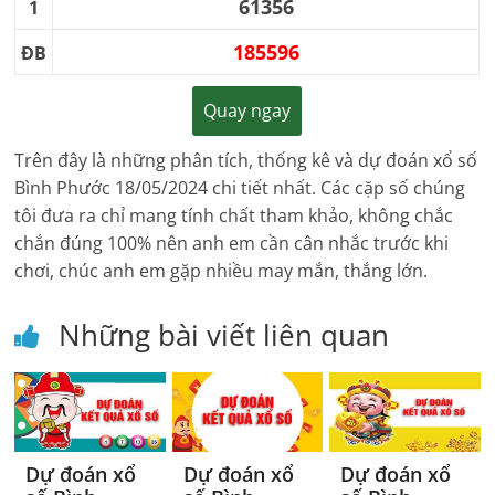
61356
1
185596
ĐB
Quay ngay
Trên đây là những phân tích, thống kê và dự đoán xổ số
Bình Phước
18/05/2024
chi tiết nhất. Các cặp số chúng
tôi đưa ra chỉ mang tính chất tham khảo, không chắc
chắn đúng 100% nên anh em cần cân nhắc trước khi
chơi, chúc anh em gặp nhiều may mắn, thắng lớn.
Những bài viết liên quan
Dự đoán xổ
Dự đoán xổ
Dự đoán xổ