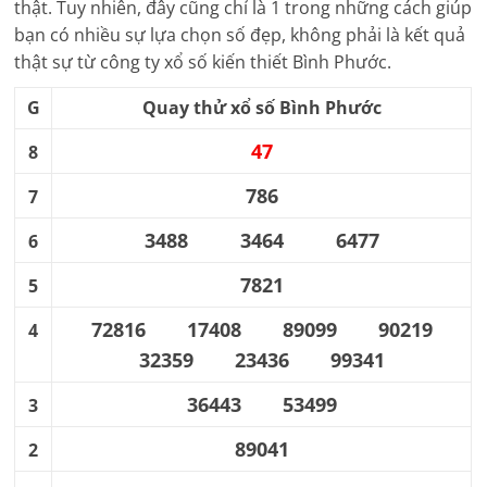
thật. Tuy nhiên, đây cũng chỉ là 1 trong những cách giúp
bạn có nhiều sự lựa chọn số đẹp, không phải là kết quả
thật sự từ công ty xổ số kiến thiết
Bình Phước
.
G
Quay thử xổ số
Bình Phước
47
8
786
7
3488
3464
6477
6
7821
5
72816
17408
89099
90219
4
32359
23436
99341
36443
53499
3
89041
2