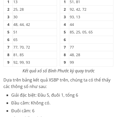
1
13
1
51, 81
2
25, 28
2
92, 42, 72
3
30
3
93, 13
4
48, 44, 42
4
44
5
51
5
85, 25, 05, 65
6
65
6
7
77, 70, 72
7
77
8
81, 85
8
48, 28
9
92, 99, 93
9
99
Kết quả xổ số
Bình Phước
kỳ quay trước
Dựa trên bảng kết quả
XSBP
trên, chúng ta có thể thấy
các thông số như sau:
Giải đặc biệt: Đầu 5, đuôi 1, tổng 6
Đầu câm: Không có.
Đuôi câm: 6