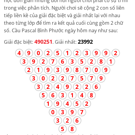
học đơn giản nhưng đòi hỏi người chơi phải có sự tỉ mỉ
trong việc phân tích. Người chơi sẽ cộng 2 con số liên
tiếp liền kề của giải đặc biệt và giải nhất lại với nhau
theo từng lớp để tìm ra kết quả cuối cùng gồm 2 chữ
số. Cầu Pascal
Bình Phước
ngày hôm nay như sau:
490251
23992
Giải đặc biệt:
. Giải nhất:
4
9
0
2
5
1
2
3
9
9
2
3
9
2
7
6
3
5
2
8
1
2
1
9
3
9
8
7
0
9
3
0
2
2
7
5
7
9
3
2
4
9
2
2
6
5
6
3
1
4
8
1
9
4
5
2
0
3
9
7
3
2
6
5
8