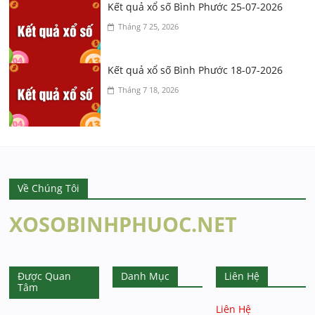
Kết quả xổ số Bình Phước 25-07-2026
Tháng 7 25, 2026
Kết quả xổ số Bình Phước 18-07-2026
Tháng 7 18, 2026
Về Chúng Tôi
XOSOBINHPHUOC.NET
Được Quan
Danh Mục
Liên Hệ
Tâm
Liên Hệ