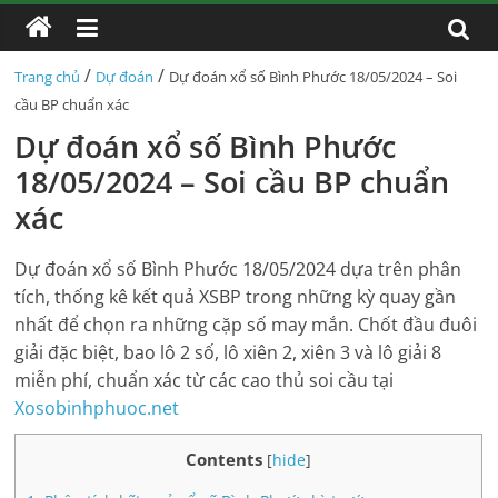
/
/
Trang chủ
Dự đoán
Dự đoán xổ số Bình Phước 18/05/2024 – Soi
cầu BP chuẩn xác
Dự đoán xổ số Bình Phước
18/05/2024 – Soi cầu BP chuẩn
xác
Dự đoán xổ số
Bình Phước
18/05/2024
dựa trên phân
tích, thống kê kết quả
XSBP
trong những kỳ quay gần
nhất để chọn ra những cặp số may mắn. Chốt đầu đuôi
giải đặc biệt, bao lô 2 số, lô xiên 2, xiên 3 và lô giải 8
miễn phí, chuẩn xác từ các cao thủ soi cầu tại
Xosobinhphuoc.net
Contents
[
hide
]