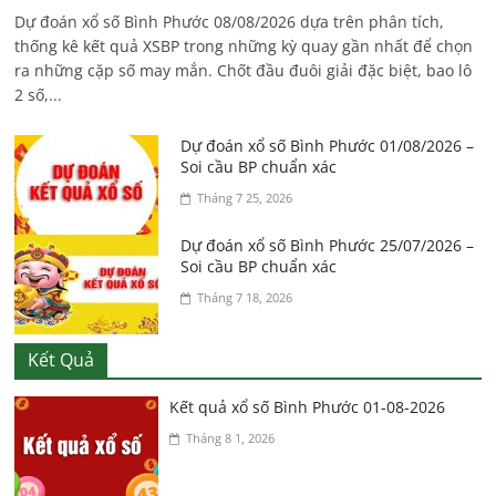
Dự đoán xổ số Bình Phước 08/08/2026 dựa trên phân tích,
thống kê kết quả XSBP trong những kỳ quay gần nhất để chọn
ra những cặp số may mắn. Chốt đầu đuôi giải đặc biệt, bao lô
2 số,...
Dự đoán xổ số Bình Phước 01/08/2026 –
Soi cầu BP chuẩn xác
Tháng 7 25, 2026
Dự đoán xổ số Bình Phước 25/07/2026 –
Soi cầu BP chuẩn xác
Tháng 7 18, 2026
Kết Quả
Kết quả xổ số Bình Phước 01-08-2026
Tháng 8 1, 2026