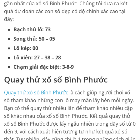
gần nhất của xổ số
Bình Phước
. Chúng tôi đưa ra kết
quả dự đoán các con số đẹp có độ chính xác cao tại
đây:
Bạch thủ lô: 73
Song thủ: 50 – 05
Lô kép: 00
Lô xiên: 27 – 38 – 28
Chạm giải đặc biệt: 3-8-9
Quay thử xổ số
Bình Phước
Quay thử xổ số
Bình Phước
là cách giúp người chơi xổ
số tham khảo những con lô may mắn lấy hên mỗi ngày.
Bạn có thể quay thử nhiều lần để tham khảo nhiều cặp
số khác nhau của xổ số
Bình Phước
. Kết quả quay thử
xổ số
Bình Phước
được lấy ngẫu nhiên trong dãy số từ 0
đến 9, với cách xuất hiện tương tự như kết quả xổ số
thật. Tuy nhiên, đây cũng chỉ là 1 trong những cách giúp