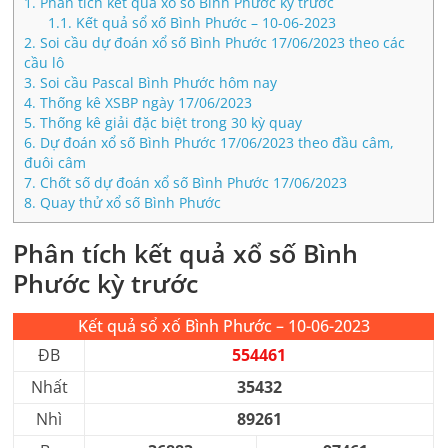
1.
Phân tích kết quả xổ số Bình Phước kỳ trước
1.1.
Kết quả sổ xố Bình Phước – 10-06-2023
2.
Soi cầu dự đoán xổ số Bình Phước 17/06/2023 theo các
cầu lô
3.
Soi cầu Pascal Bình Phước hôm nay
4.
Thống kê XSBP ngày 17/06/2023
5.
Thống kê giải đặc biệt trong 30 kỳ quay
6.
Dự đoán xổ số Bình Phước 17/06/2023 theo đầu câm,
đuôi câm
7.
Chốt số dự đoán xổ số Bình Phước 17/06/2023
8.
Quay thử xổ số Bình Phước
Phân tích kết quả xổ số
Bình
Phước
kỳ trước
Kết quả sổ xố
Bình Phước
– 10-06-2023
ĐB
554461
Nhất
35432
Nhì
89261