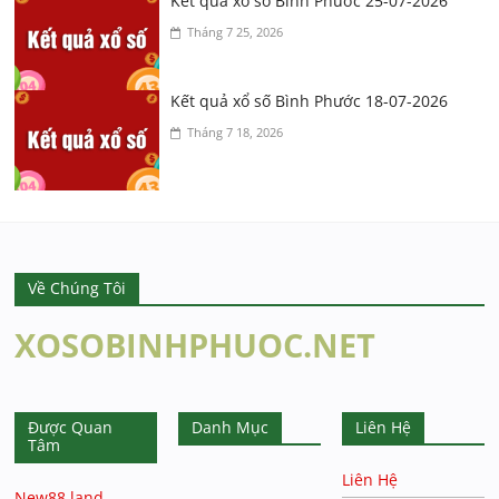
Kết quả xổ số Bình Phước 25-07-2026
Tháng 7 25, 2026
Kết quả xổ số Bình Phước 18-07-2026
Tháng 7 18, 2026
Về Chúng Tôi
XOSOBINHPHUOC.NET
Được Quan
Danh Mục
Liên Hệ
Tâm
Liên Hệ
New88.land