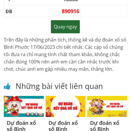
890916
ĐB
Quay ngay
Trên đây là những phân tích, thống kê và dự đoán xổ số
Bình Phước
17/06/2023
chi tiết nhất. Các cặp số chúng
tôi đưa ra chỉ mang tính chất tham khảo, không chắc
chắn đúng 100% nên anh em cần cân nhắc trước khi
chơi, chúc anh em gặp nhiều may mắn, thắng lớn.
Những bài viết liên quan
Dự đoán xổ
Dự đoán xổ
Dự đoán xổ
số Bình
số Bình
số Bình