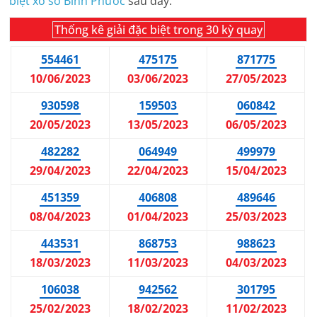
biệt xổ số
Bình Phước
sau đây:
Thống kê giải đặc biệt trong 30 kỳ quay
554461
475175
871775
10/06/2023
03/06/2023
27/05/2023
930598
159503
060842
20/05/2023
13/05/2023
06/05/2023
482282
064949
499979
29/04/2023
22/04/2023
15/04/2023
451359
406808
489646
08/04/2023
01/04/2023
25/03/2023
443531
868753
988623
18/03/2023
11/03/2023
04/03/2023
106038
942562
301795
25/02/2023
18/02/2023
11/02/2023