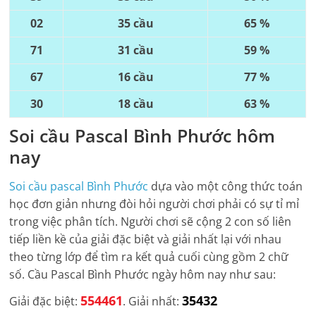
02
35 cầu
65 %
71
31 cầu
59 %
67
16 cầu
77 %
30
18 cầu
63 %
Soi cầu Pascal
Bình Phước
hôm
nay
Soi cầu pascal
Bình Phước
dựa vào một công thức toán
học đơn giản nhưng đòi hỏi người chơi phải có sự tỉ mỉ
trong việc phân tích. Người chơi sẽ cộng 2 con số liên
tiếp liền kề của giải đặc biệt và giải nhất lại với nhau
theo từng lớp để tìm ra kết quả cuối cùng gồm 2 chữ
số. Cầu Pascal
Bình Phước
ngày hôm nay như sau:
554461
35432
Giải đặc biệt:
. Giải nhất: