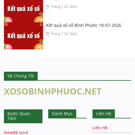
Tháng 7 25, 2026
Kết quả xổ số Bình Phước 18-07-2026
Tháng 7 18, 2026
Về Chúng Tôi
XOSOBINHPHUOC.NET
Được Quan
Danh Mục
Liên Hệ
Tâm
Liên Hệ
New88.land