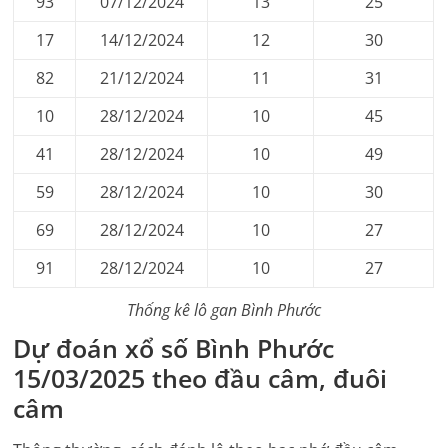
93
07/12/2024
13
25
17
14/12/2024
12
30
82
21/12/2024
11
31
10
28/12/2024
10
45
41
28/12/2024
10
49
59
28/12/2024
10
30
69
28/12/2024
10
27
91
28/12/2024
10
27
Thống kê lô gan
Bình Phước
Dự đoán xổ số
Bình Phước
15/03/2025
theo đầu câm, đuôi
câm