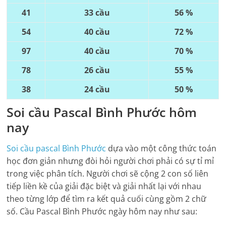
41
33 cầu
56 %
54
40 cầu
72 %
97
40 cầu
70 %
78
26 cầu
55 %
38
24 cầu
50 %
Soi cầu Pascal
Bình Phước
hôm
nay
Soi cầu pascal
Bình Phước
dựa vào một công thức toán
học đơn giản nhưng đòi hỏi người chơi phải có sự tỉ mỉ
trong việc phân tích. Người chơi sẽ cộng 2 con số liên
tiếp liền kề của giải đặc biệt và giải nhất lại với nhau
theo từng lớp để tìm ra kết quả cuối cùng gồm 2 chữ
số. Cầu Pascal
Bình Phước
ngày hôm nay như sau: