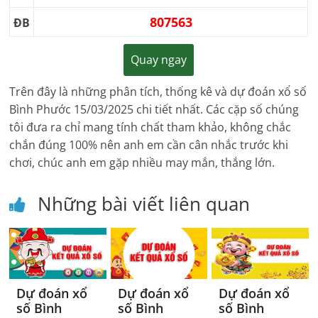
807563
ĐB
Quay ngay
Trên đây là những phân tích, thống kê và dự đoán xổ số
Bình Phước
15/03/2025
chi tiết nhất. Các cặp số chúng
tôi đưa ra chỉ mang tính chất tham khảo, không chắc
chắn đúng 100% nên anh em cần cân nhắc trước khi
chơi, chúc anh em gặp nhiều may mắn, thắng lớn.
Những bài viết liên quan
Dự đoán xổ
Dự đoán xổ
Dự đoán xổ
số Bình
số Bình
số Bình