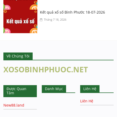
Kết quả xổ số Bình Phước 18-07-2026
Tháng 7 18, 2026
Về Chúng Tôi
XOSOBINHPHUOC.NET
Được Quan
Danh Mục
Liên Hệ
Tâm
Liên Hệ
New88.land