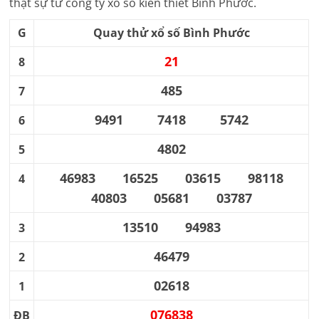
thật sự từ công ty xổ số kiến thiết
Bình Phước
.
G
Quay thử xổ số
Bình Phước
21
8
485
7
9491
7418
5742
6
4802
5
46983
16525
03615
98118
4
40803
05681
03787
13510
94983
3
46479
2
02618
1
076838
ĐB