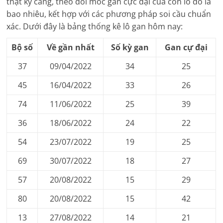
thật kỹ càng, theo dõi mốc gan cực đại của con lô đó là
bao nhiêu, kết hợp với các phương pháp soi cầu chuẩn
xác. Dưới đây là bảng thống kê lô gan hôm nay:
Bộ số
Về gần nhất
Số kỳ gan
Gan cự đại
37
09/04/2022
34
25
45
16/04/2022
33
26
74
11/06/2022
25
39
36
18/06/2022
24
22
54
23/07/2022
19
25
69
30/07/2022
18
27
57
20/08/2022
15
29
80
20/08/2022
15
42
13
27/08/2022
14
21