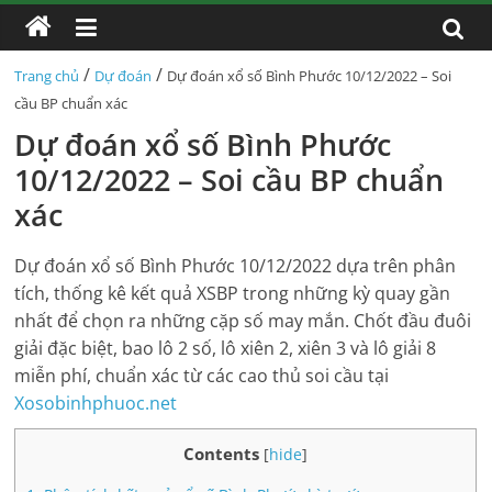
/
/
Trang chủ
Dự đoán
Dự đoán xổ số Bình Phước 10/12/2022 – Soi
cầu BP chuẩn xác
Dự đoán xổ số Bình Phước
10/12/2022 – Soi cầu BP chuẩn
xác
Dự đoán xổ số
Bình Phước
10/12/2022
dựa trên phân
tích, thống kê kết quả
XSBP
trong những kỳ quay gần
nhất để chọn ra những cặp số may mắn. Chốt đầu đuôi
giải đặc biệt, bao lô 2 số, lô xiên 2, xiên 3 và lô giải 8
miễn phí, chuẩn xác từ các cao thủ soi cầu tại
Xosobinhphuoc.net
Contents
[
hide
]