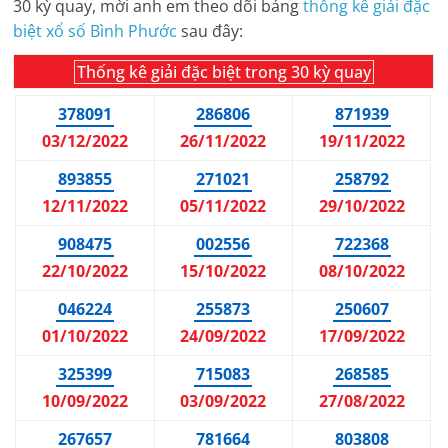
30 kỳ quay, mời anh em theo dõi bảng
thống kê giải đặc
biệt xổ số
Bình Phước
sau đây:
Thống kê giải đặc biệt trong 30 kỳ quay
378091
286806
871939
03/12/2022
26/11/2022
19/11/2022
893855
271021
258792
12/11/2022
05/11/2022
29/10/2022
908475
002556
722368
22/10/2022
15/10/2022
08/10/2022
046224
255873
250607
01/10/2022
24/09/2022
17/09/2022
325399
715083
268585
10/09/2022
03/09/2022
27/08/2022
267657
781664
803808