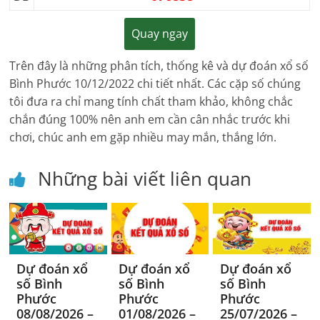
Quay ngay
Trên đây là những phân tích, thống kê và dự đoán xổ số
Bình Phước
10/12/2022
chi tiết nhất. Các cặp số chúng
tôi đưa ra chỉ mang tính chất tham khảo, không chắc
chắn đúng 100% nên anh em cần cân nhắc trước khi
chơi, chúc anh em gặp nhiều may mắn, thắng lớn.
Những bài viết liên quan
Dự đoán xổ
Dự đoán xổ
Dự đoán xổ
số Bình
số Bình
số Bình
Phước
Phước
Phước
08/08/2026 –
01/08/2026 –
25/07/2026 –