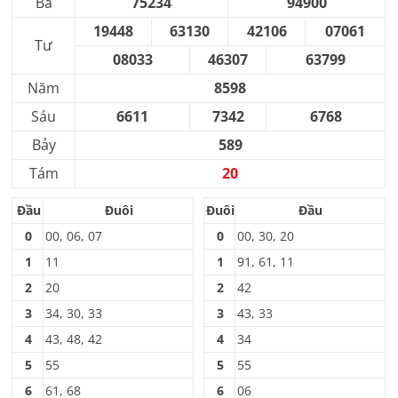
Ba
75234
94900
19448
63130
42106
07061
Tư
08033
46307
63799
Năm
8598
Sáu
6611
7342
6768
Bảy
589
Tám
20
Đầu
Đuôi
Đuôi
Đầu
0
00, 06, 07
0
00, 30, 20
1
11
1
91, 61, 11
2
20
2
42
3
34, 30, 33
3
43, 33
4
43, 48, 42
4
34
5
55
5
55
6
61, 68
6
06