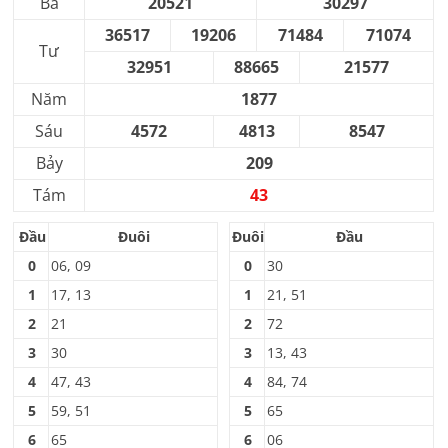
Ba
20521
30297
36517
19206
71484
71074
Tư
32951
88665
21577
Năm
1877
Sáu
4572
4813
8547
Bảy
209
Tám
43
Đầu
Đuôi
Đuôi
Đầu
0
06, 09
0
30
1
17, 13
1
21, 51
2
21
2
72
3
30
3
13, 43
4
47, 43
4
84, 74
5
59, 51
5
65
6
65
6
06