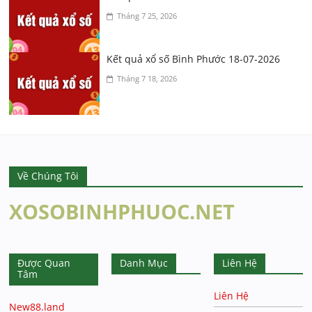
Tháng 7 25, 2026
Kết quả xổ số Bình Phước 18-07-2026
Tháng 7 18, 2026
Về Chúng Tôi
XOSOBINHPHUOC.NET
Được Quan
Danh Mục
Liên Hệ
Tâm
Liên Hệ
New88.land