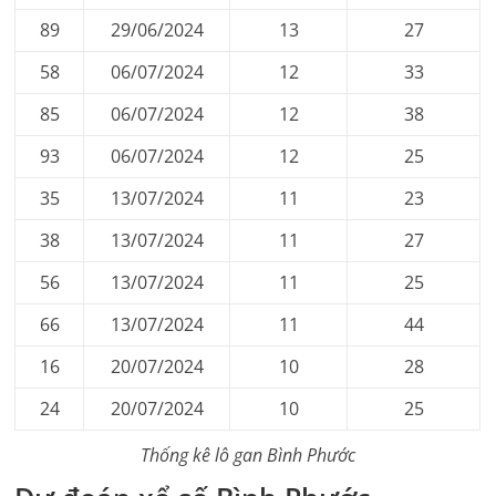
89
29/06/2024
13
27
58
06/07/2024
12
33
85
06/07/2024
12
38
93
06/07/2024
12
25
35
13/07/2024
11
23
38
13/07/2024
11
27
56
13/07/2024
11
25
66
13/07/2024
11
44
16
20/07/2024
10
28
24
20/07/2024
10
25
Thống kê lô gan
Bình Phước