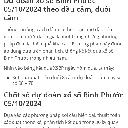
Dự đoán xổ số
Bình Phước
05/10/2024
theo đầu câm, đuôi
câm
Thông thường, cách đánh lô theo bạc nhớ đầu câm,
đuôi câm được đánh giá là một trong những phương
pháp đem lại hiệu quả khá cao. Phương pháp này được
áp dụng dựa trên phân tích, thống kê kết quả xổ số
Bình Phước
trong nhiều năm.
Nhìn vào bảng kết quả
XSBP
ngày hôm qua, ta thấy:
Kết quả xuất hiện đuôi 8 câm, dự đoán hôm nay sẽ
có 98 – 78.
Chốt số dự đoán xổ số
Bình Phước
05/10/2024
Dựa vào các phương pháp soi cầu hiện đại, thuật toán
xác suất thống kê, phân tích kết quả trong 30 kỳ quay