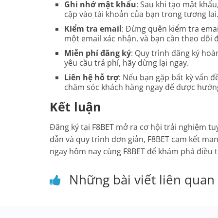
Ghi nhớ mật khẩu
: Sau khi tạo mật khẩu
cập vào tài khoản của bạn trong tương lai
Kiểm tra email
: Đừng quên kiểm tra emai
một email xác nhận, và bạn cần theo dõi 
Miễn phí đăng ký
: Quy trình đăng ký hoà
yêu cầu trả phí, hãy dừng lại ngay.
Liên hệ hỗ trợ
: Nếu bạn gặp bất kỳ vấn đề
chăm sóc khách hàng ngay để được hướng 
Kết luận
Đăng ký tại F8BET mở ra cơ hội trải nghiệm tuyệ
dẫn và quy trình đơn giản, F8BET cam kết mang
ngay hôm nay cùng F8BET để khám phá điều thú
Những bài viết liên quan