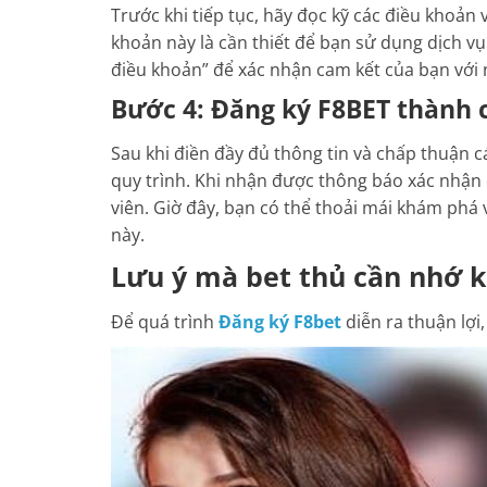
Trước khi tiếp tục, hãy đọc kỹ các điều khoản 
khoản này là cần thiết để bạn sử dụng dịch vụ
điều khoản” để xác nhận cam kết của bạn với n
Bước 4: Đăng ký F8BET thành 
Sau khi điền đầy đủ thông tin và chấp thuận c
quy trình. Khi nhận được thông báo xác nhận 
viên. Giờ đây, bạn có thể thoải mái khám phá v
này.
Lưu ý mà bet thủ cần nhớ 
Để quá trình
Đăng ký F8bet
diễn ra thuận lợi