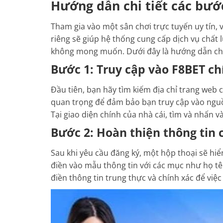
Hướng dẫn chi tiết các bư
Tham gia vào một sân chơi trực tuyến uy tín, 
riêng sẽ giúp hệ thống cung cấp dịch vụ chất 
không mong muốn. Dưới đây là hướng dẫn chi 
Bước 1: Truy cập vào F8BET ch
Đầu tiên, bạn hãy tìm kiếm địa chỉ trang web 
quan trọng để đảm bảo bạn truy cập vào nguồn 
Tại giao diện chính của nhà cái, tìm và nhấn v
Bước 2: Hoàn thiện thông tin 
Sau khi yêu cầu đăng ký, một hộp thoại sẽ hiể
điền vào mẫu thông tin với các mục như họ tên
điền thông tin trung thực và chính xác để việc