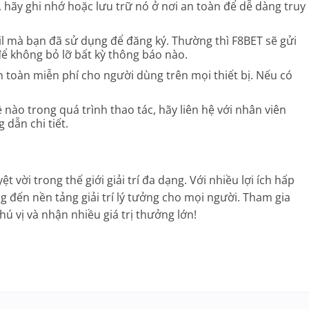
, hãy ghi nhớ hoặc lưu trữ nó ở nơi an toàn để dễ dàng truy
.
l mà bạn đã sử dụng để đăng ký. Thường thì F8BET sẽ gửi
để không bỏ lỡ bất kỳ thông báo nào.
n toàn miễn phí cho người dùng trên mọi thiết bị. Nếu có
 nào trong quá trình thao tác, hãy liên hệ với nhân viên
dẫn chi tiết.
t vời trong thế giới giải trí đa dạng. Với nhiều lợi ích hấp
 đến nền tảng giải trí lý tưởng cho mọi người. Tham gia
 vị và nhận nhiều giá trị thưởng lớn!