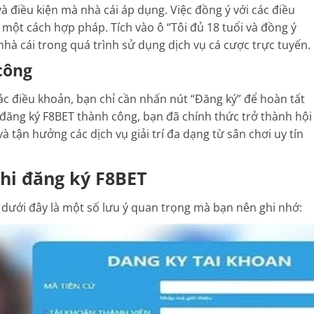
và điều kiện mà nhà cái áp dụng. Việc đồng ý với các điều
 một cách hợp pháp. Tích vào ô “Tôi đủ 18 tuổi và đồng ý
hà cái trong quá trình sử dụng dịch vụ cá cược trực tuyến.
công
ác điều khoản, bạn chỉ cần nhấn nút “Đăng ký” để hoàn tất
đăng ký F8BET thành công, bạn đã chính thức trở thành hội
à tận hưởng các dịch vụ giải trí đa dạng từ sân chơi uy tín
khi đăng ký F8BET
, dưới đây là một số lưu ý quan trọng mà bạn nên ghi nhớ: