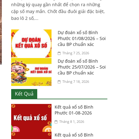
những kỳ quay gần nhất để chọn ra những
cặp số may mắn. Chốt đầu đuôi giải đặc biệt,
bao lô 2 số,...
Dự đoán xổ số Bình
Phước 01/08/2026 – Soi
cầu BP chuẩn xác
Tháng 7 25, 2026
Dự đoán xổ số Bình
Phước 25/07/2026 – Soi
cầu BP chuẩn xác
Tháng 7 18, 2026
Kết Quả
Kết quả xổ số Bình
Phước 01-08-2026
Tháng 8 1, 2026
Kết quả xổ số Bình