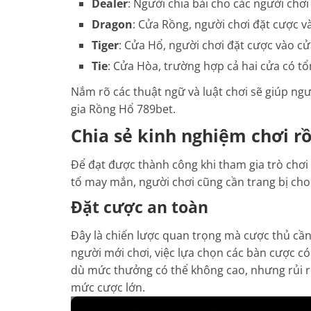
Dealer
: Người chia bài cho các người chơi
Dragon
: Cửa Rồng, người chơi đặt cược v
Tiger
: Cửa Hổ, người chơi đặt cược vào cử
Tie
: Cửa Hòa, trường hợp cả hai cửa có t
Nắm rõ các thuật ngữ và luật chơi sẽ giúp ngư
gia Rồng Hổ 789bet.
Chia sẻ kinh nghiệm chơi rồ
Để đạt được thành công khi tham gia trò chơi
tố may mắn, người chơi cũng cần trang bị cho
Đặt cược an toàn
Đây là chiến lược quan trọng mà cược thủ cần
người mới chơi, việc lựa chọn các bàn cược c
dù mức thưởng có thể không cao, nhưng rủi ro
mức cược lớn.