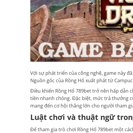
Với sự phát triển của công nghệ, game này đã
Nguồn gốc của Rồng Hổ xuất phát từ Campuchia
Điều khiến Rồng Hổ 789bet trở nên hấp dẫn ch
tiền nhanh chóng. Đặc biệt, mức trả thưởng củ
mang đến cơ hội thắng lớn cho người tham gi
Luật chơi và thuật ngữ tron
Để tham gia trò chơi Rồng Hổ 789bet một các